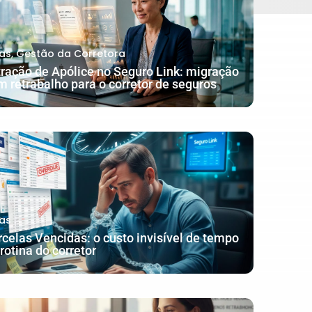
as
,
Gestão da Corretora
tração de Apólice no Seguro Link: migração
m retrabalho para o corretor de seguros
as
rcelas Vencidas: o custo invisível de tempo
rotina do corretor