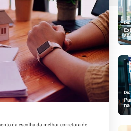
Dic
Ex
se
Dic
Pa
na 
ento da escolha da melhor corretora de