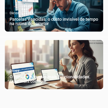
Dicas
Parcelas Vencidas: o custo invisível de tempo
na rotina do corretor
Dicas
O corretor não quer mais funcionalidades.
Quer mais controle.