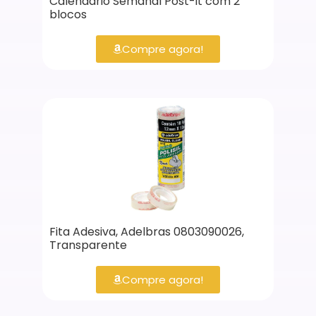
Calendário Semanal Post-it com 2
blocos
Compre agora!
Fita Adesiva, Adelbras 0803090026,
Transparente
Compre agora!